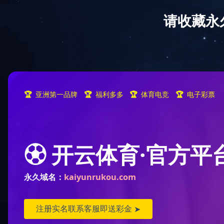
网站首页
开云在线