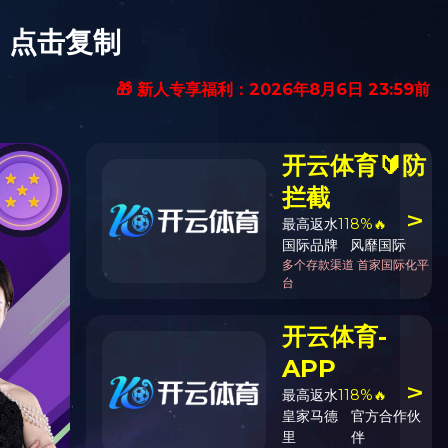
加入收藏
|
开云在线开户/注册/备用/官网
今天是 2026年8月6日 星期四
云在线开户/注册/备用/官网
人才招聘